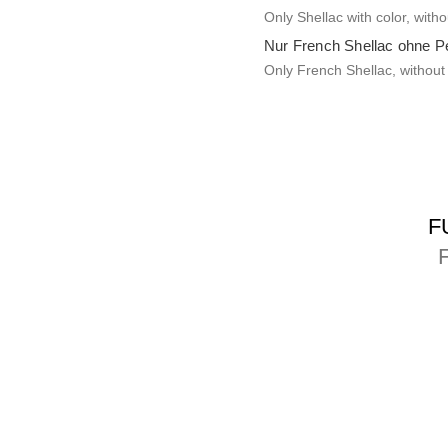
Only Shellac with color, with
Nur French Shellac ohne P
Only French Shellac, without
F