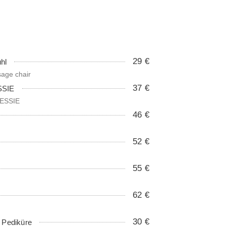
29 €
hl
sage chair
37 €
SSIE
 ESSIE
46 €
52 €
55 €
62 €
30 €
 Pediküre