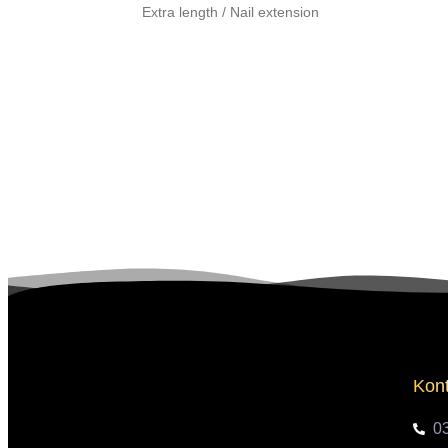
Extra length / Nail extension
Kont
0