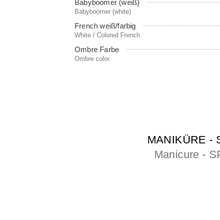
Babyboomer (weiß)
Babyboomer (white)
French weiß/farbig
White / Colored French
Ombre Farbe
Ombre color
MANIKÜRE - 
Manicure - S