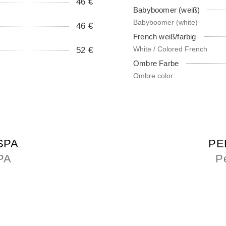
46 €
Babyboomer (weiß)
Babyboomer (white)
46 €
French weiß/farbig
White / Colored French
52 €
Ombre Farbe
Ombre color
SPA
PE
PA
P