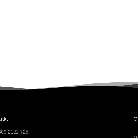
akt
Ö
309 2122 725
Mo