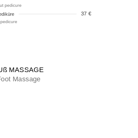
out pedicure
37 €
ediküre
 pedicure
Uß MASSAGE
Foot Massage